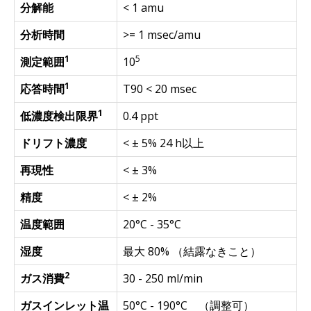
分解能
< 1 amu
分析時間
>= 1 msec/amu
1
5
測定範囲
10
1
応答時間
T90 < 20 msec
1
低濃度検出限界
0.4 ppt
ドリフト濃度
< ± 5% 24 h以上
再現性
< ± 3%
精度
< ± 2%
温度範囲
20°C - 35°C
湿度
最大 80% （結露なきこと）
2
ガス消費
30 - 250 ml/min
ガスインレット温
50°C - 190°C （調整可）