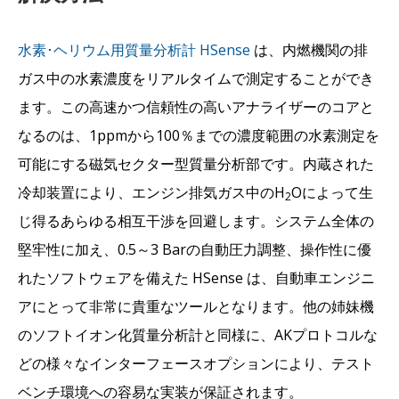
水素･ヘリウム用質量分析計 HSense
は、内燃機関の排
ガス中の水素濃度をリアルタイムで測定することができ
ます。この高速かつ信頼性の高いアナライザーのコアと
なるのは、1ppmから100％までの濃度範囲の水素測定を
可能にする磁気セクター型質量分析部です。内蔵された
冷却装置により、エンジン排気ガス中のH
Oによって生
2
じ得るあらゆる相互干渉を回避します。システム全体の
堅牢性に加え、0.5～3 Barの自動圧力調整、操作性に優
れたソフトウェアを備えた HSense は、自動車エンジニ
アにとって非常に貴重なツールとなります。他の姉妹機
のソフトイオン化質量分析計と同様に、AKプロトコルな
どの様々なインターフェースオプションにより、テスト
ベンチ環境への容易な実装が保証されます。