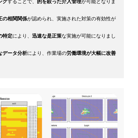
ング
することで、
的を絞った介入管理
が可能となりま
正の相関関係
が認められ、実施された対策の有効性が
の特定
により、
迅速な是正策
な実施が可能になりまし
なデータ分析
により、作業場の
労働環境が大幅に改善