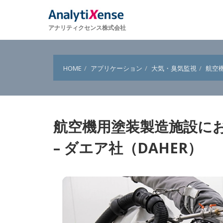
アナリティクセンス株式会社
HOME
アプリケーション
大気・臭気監視
航空
航空機用塗装製造施設に
– ダエア社（DAHER）