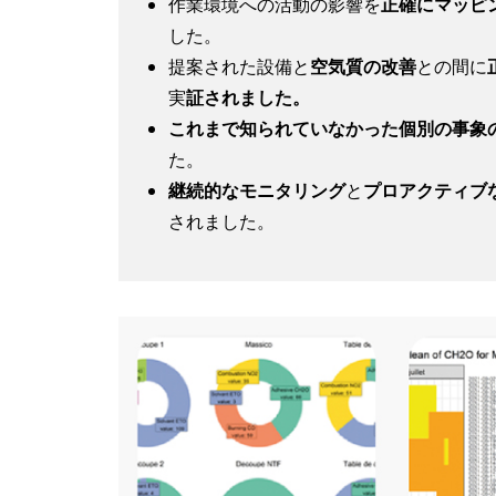
作業環境への活動の影響を
正確にマッピ
した。
提案された設備と
空気質の改善
との間に
実
証されました。
これまで知られていなかった個別の事象
た。
継続的なモニタリング
と
プロアクティブ
されました。